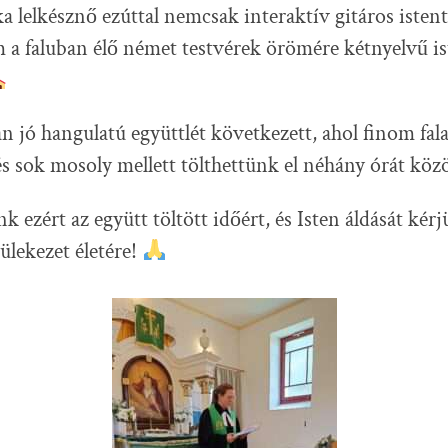
 lelkésznő ezúttal nemcsak interaktív gitáros istenti
m a faluban élő német testvérek örömére kétnyelvű ist
n jó hangulatú együttlét következett, ahol finom fal
és sok mosoly mellett tölthettünk el néhány órát köz
 ezért az együtt töltött időért, és Isten áldását kérj
ülekezet életére!