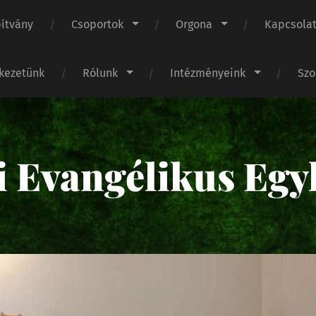
pítvány
Csoportok
Orgona
Kapcsola
ekezetünk
Rólunk
Intézményeink
Szo
i Evangélikus Egy