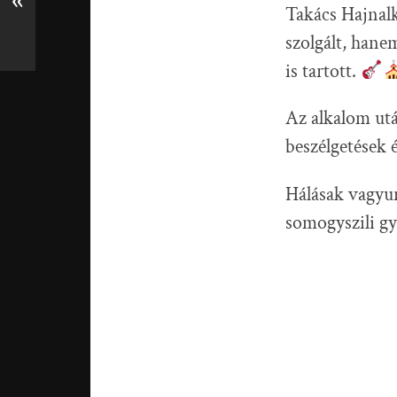
«
Takács Hajnalka
szolgált, hane
is tartott.
Az alkalom utá
beszélgetések 
Hálásak vagyunk
somogyszili gy