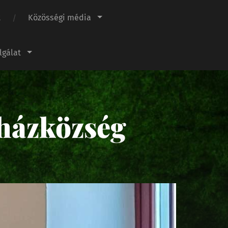
t
Közösségi média
lgálat
házközség