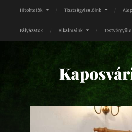
Hitoktatók
Tisztségviselőink
Ala
Pályázatok
Alkalmaink
Testvérgyül
Kaposvár