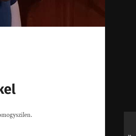
kel
omogyszilen.