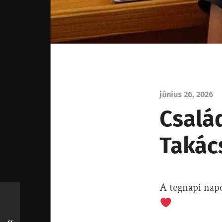
június 26, 2026
Csalá
Takác
A tegnapi napo