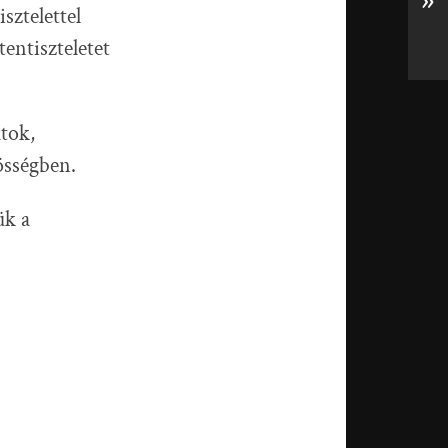
»
sztelettel
entiszteletet
atok,
össégben.
ük a