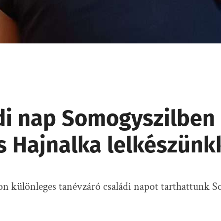
di nap Somogyszilben
s Hajnalka lelkészünk
n különleges tanévzáró családi napot tarthattunk S