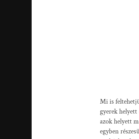
Mi is feltehetj
gyerek helyet
azok helyett m
egyben részesü