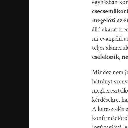
egyházban kora
csecsemőkori
megelőzi az é
álló akarat er
mi evangéliku
teljes alámerü
cselekszik, ne
Mindez nem jel
hátrányt szenv
megkeresztelke
kérdésekre, ha
A keresztelés 
konfirmációtól
jogú tagjává le