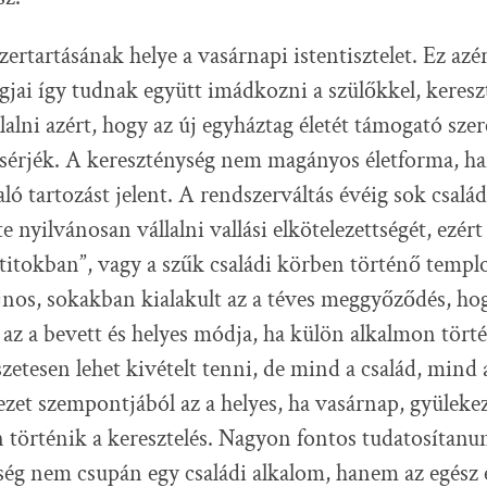
zertartásának helye a vasárnapi istentisztelet. Ez azé
agjai így tudnak együtt imádkozni a szülőkkel, keresz
llalni azért, hogy az új egyháztag életét támogató szer
ísérjék. A kereszténység nem magányos életforma, h
ló tartozást jelent. A rendszerváltás évéig sok csalá
 nyilvánosan vállalni vallási elkötelezettségét, ezér
, titokban”, vagy a szűk családi körben történő temp
ajnos, sokakban kialakult az a téves meggyőződés, ho
 az a bevett és helyes módja, ha külön alkalmon tört
zetesen lehet kivételt tenni, de mind a család, mind
ezet szempontjából az a helyes, ha vasárnap, gyülekez
en történik a keresztelés. Nagyon fontos tudatosítan
ség nem csupán egy családi alkalom, hanem az egész