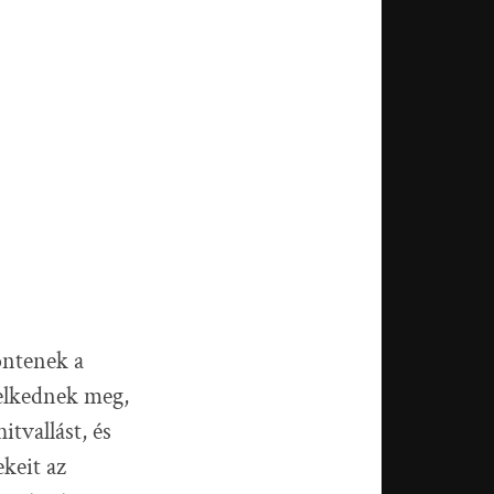
döntenek a
elkednek meg,
tvallást, és
keit az