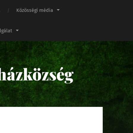
t
Közösségi média
lgálat
házközség