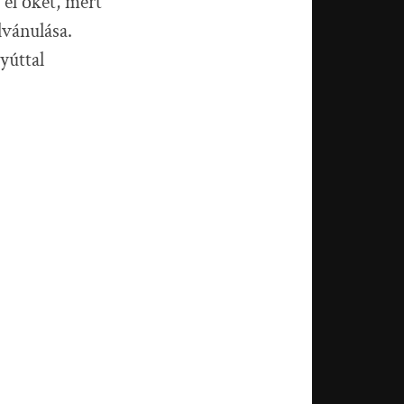
 el őket, mert
lvánulása.
yúttal