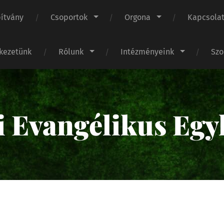
pítvány
Csoportok
Orgona
Kapcsola
ekezetünk
Rólunk
Intézményeink
Szo
i Evangélikus Egy