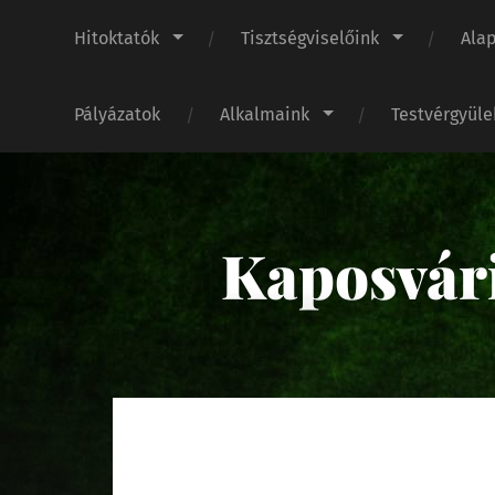
Hitoktatók
Tisztségviselőink
Ala
Pályázatok
Alkalmaink
Testvérgyül
Kaposvár