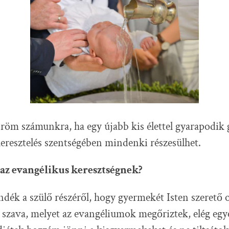
röm számunkra, ha egy újabb kis élettel gyarapodik
eresztelés szentségében mindenki részesülhet.
e az evangélikus keresztségnek?
ndék a szülő részéről, hogy gyermekét Isten szerető o
s szava, melyet az evangéliumok megőriztek, elég egy