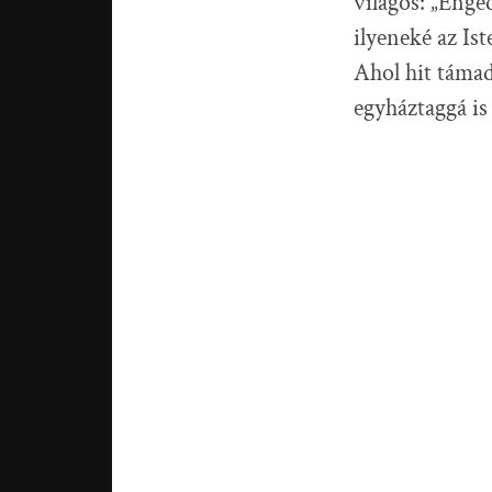
világos: „Enge
ilyeneké az Is
Ahol hit támad,
egyháztaggá is 