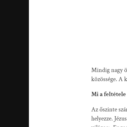
Mindig nagy ö
közössége. A k
Mi a feltétel
Az őszinte szá
helyezze. Jézu