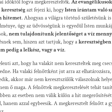
i időktől fogva megkeresztelték.
Az evangélikusok
 keresztség
azt fejezi ki, hogy
Isten irántam való s
n hitemet
. Ahogyan a világra történő születésünk is
edménye, úgy az üdvösségünk is egyedül Isten munká
sok,
nem tulajdonítunk jelentőséget a víz menn
lésnek sem, hiszen azt tartjuk, hogy a
keresztségben 
m pedig a lelkész, vagy a víz
.
enti azt, hogy ha valakit nem kereszteltek meg cse
edne. Ha valaki felnőttként jut arra az elhatározásra
dik, akkor már nem keresztszülők válaszolnak helyett
nem ő maga. A felnőttek megkeresztelését tehát tanít
ebben az esetben nem válik külön a hit megerősítésétő
, hanem azzal egybeesik. A megkeresztelt felnőtt a gy
sz.