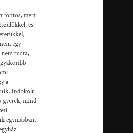
rt fontos, mert
tszülőkkel, és
etetükkel,
anem egy
d nem tudta,
t gyakoribb
lomi
gy a
énik. Indokolt
 a gyerek, mind
eti
unk egymásban,
 egyház