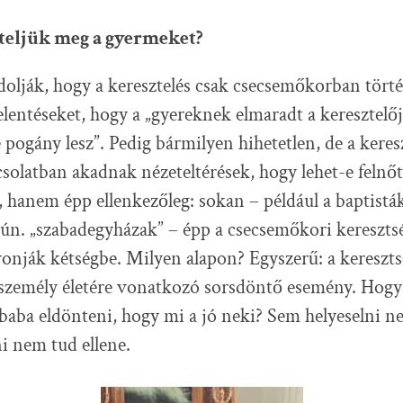
teljük meg a gyermeket?
olják, hogy a keresztelés csak csecsemőkorban tört
elentéseket, hogy a „gyereknek elmaradt a keresztelőj
pogány lesz”. Pedig bármilyen hihetetlen, de a kere
solatban akadnak nézeteltérések, hogy lehet-e felnő
, hanem épp ellenkezőleg: sokan – például a baptistá
z ún. „szabadegyházak” – épp a csecsemőkori kereszts
vonják kétségbe. Milyen alapon? Egyszerű: a kereszts
 személy életére vonatkozó sorsdöntő esemény. Hogy
baba eldönteni, hogy mi a jó neki? Sem helyeselni 
ni nem tud ellene.