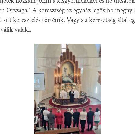
djétek hozzám jönni a kisgyermekeket és ne tiltsátok
ten Országa.” A keresztség az egyház legősibb megnyi
 ott keresztelés történik. Vagyis a keresztség által eg
válik valaki.