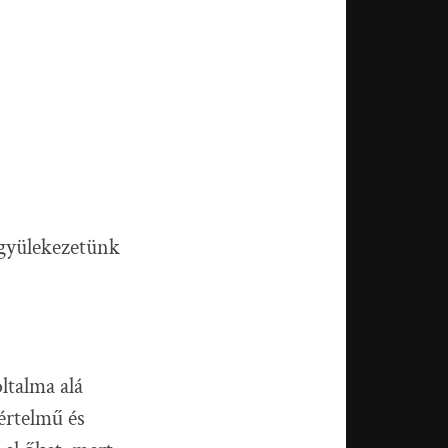
 gyülekezetünk
ltalma alá
értelmű és