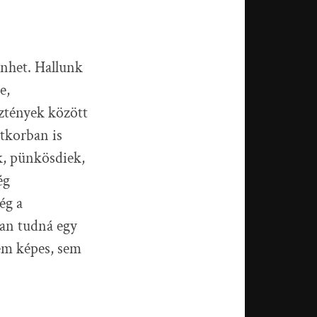
énhet. Hallunk
e,
sztények között
ttkorban is
k, pünkösdiek,
ég
ég a
an tudná egy
nem képes, sem