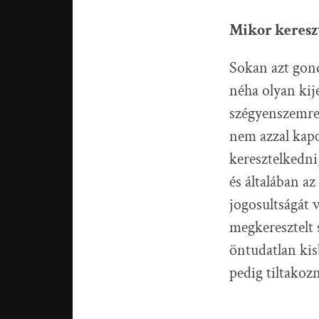
Mikor keresz
Sokan azt gond
néha olyan kij
szégyenszemre 
nem azzal kapc
keresztelkedni
és általában a
jogosultságát 
megkeresztelt
öntudatlan kis
pedig tiltakoz