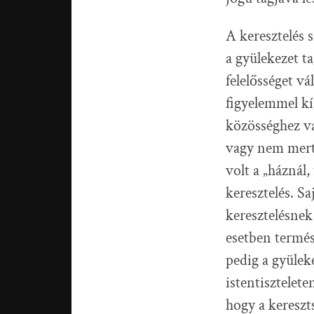
A keresztelés s
a gyülekezet t
felelősséget vá
figyelemmel k
közösséghez va
vagy nem merte
volt a „háznál
keresztelés. S
keresztelésnek
esetben termés
pedig a gyülek
istentisztelet
hogy a kereszt