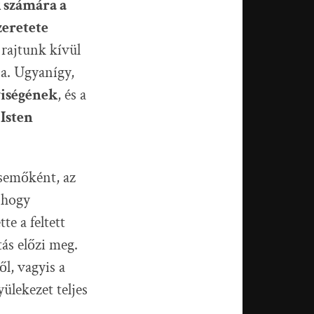
 számára a
zeretete
 rajtunk kívül
ja. Ugyanígy,
yiségének
, és a
Isten
csemőként, az
, hogy
e a feltett
ás előzi meg.
l, vagyis a
ülekezet teljes