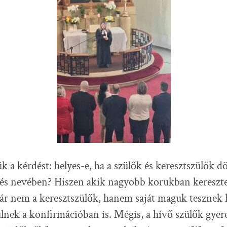
ük a kérdést: helyes-e, ha a szülők és keresztszülők 
t és nevében? Hiszen akik nagyobb korukban kereszt
ár nem a keresztszülők, hanem saját maguk tesznek hi
lnek a konfirmációban is. Mégis, a hívő szülők gyere