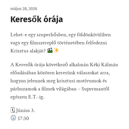
május 28, 2026
Keresők órája
Lehet-e egy szuperhősben, egy földönkívüliben
vagy egy filmszereplő történetében felfedezni
Krisztus alakját?
A Keresők órája következő alkalmán Kéki Kálmán
előadásában közösen keresünk válaszokat arra,
hogyan jelennek meg krisztusi motívumok és
párhuzamok a filmek világában – Supermantől
egészen E.T.-ig.
🗓 Június 3.
17:30