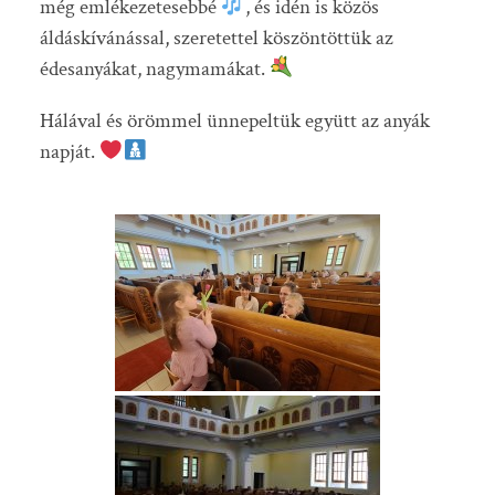
még emlékezetesebbé
, és idén is közös
áldáskívánással, szeretettel köszöntöttük az
édesanyákat, nagymamákat.
Hálával és örömmel ünnepeltük együtt az anyák
napját.