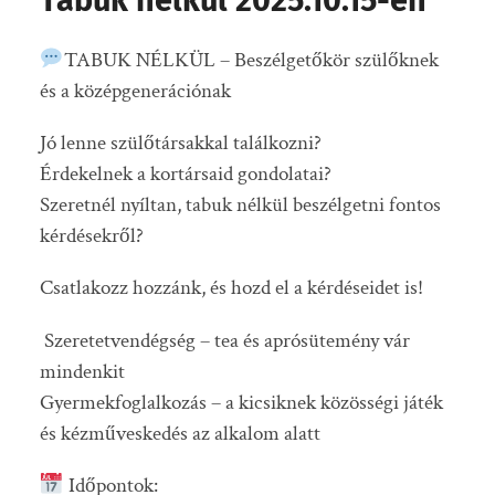
Tabuk nélkül 2025.10.15-én
TABUK NÉLKÜL – Beszélgetőkör szülőknek
és a középgenerációnak
Jó lenne szülőtársakkal találkozni?
Érdekelnek a kortársaid gondolatai?
Szeretnél nyíltan, tabuk nélkül beszélgetni fontos
kérdésekről?
Csatlakozz hozzánk, és hozd el a kérdéseidet is!
Szeretetvendégség – tea és aprósütemény vár
mindenkit
Gyermekfoglalkozás – a kicsiknek közösségi játék
és kézműveskedés az alkalom alatt
Időpontok: